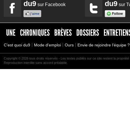
du9
du9
sur Facebook
sur Tw
UNE
CHRONIQUES
BRÈVES
DOSSIERS
ENTRETIEN
C'est quoi du9
Mode d'emploi
Ours
Envie de rejoindre l'équipe ?
Copyright © 2026 tous droits réservés - Les textes publiés sur ce site restent la propriété 
Reproduction interdite sans accord préalable.