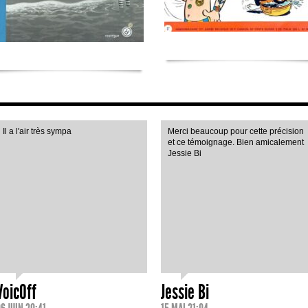
Il a l'air très sympa
Merci beaucoup pour cette précision
et ce témoignage. Bien amicalement
Jessie Bi
VoicOff
Jessie Bi