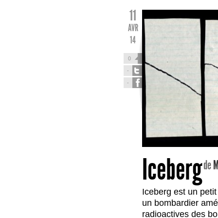
11
AVR
14
0
-
-
Iceberg
de
M
Iceberg est un peti
un bombardier amér
radioactives des bom