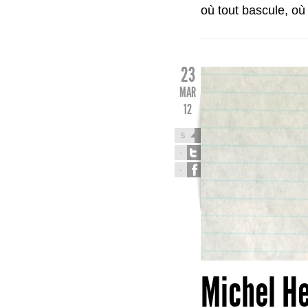
où tout bascule, où
23
MAR
12
5
-
-
Michel H