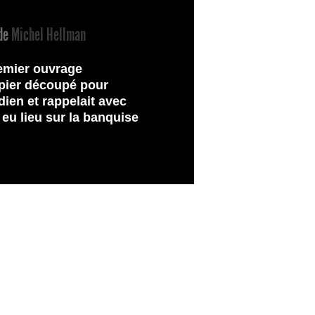
de
Michel Hellman
remier ouvrage
papier découpé pour
ien et rappelait avec
eu lieu sur la banquise