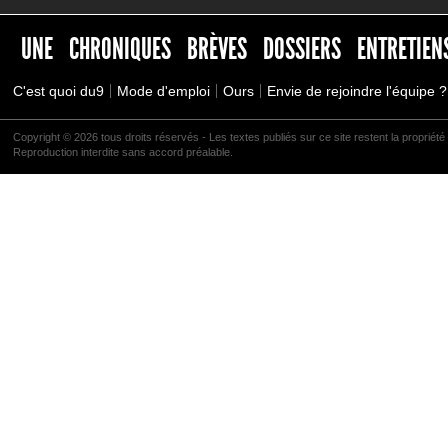
UNE
CHRONIQUES
BRÈVES
DOSSIERS
ENTRETIEN
C'est quoi du9
Mode d'emploi
Ours
Envie de rejoindre l'équipe ?
Copyright © 2026 tous droits réservés - Les textes publiés sur ce site restent la propriété 
Reproduction interdite sans accord préalable.