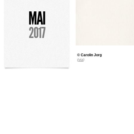
MAI
2017
©
Carolin Jorg
(
via
)