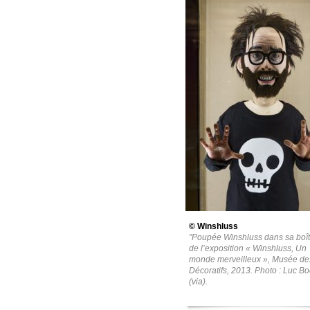
© Winshluss
"Poupée Winshluss dans sa boît
de l’exposition « Winshluss, Un
monde merveilleux », Musée des
Décoratifs, 2013. Photo : Luc Bo
(via).