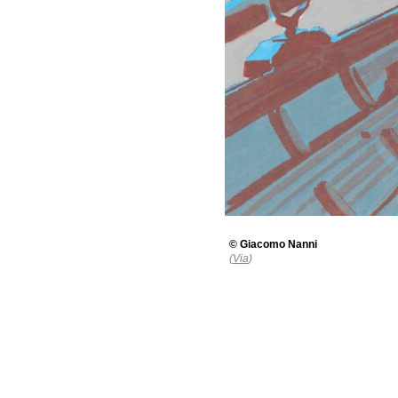
©
Giacomo Nanni
(
Via
)