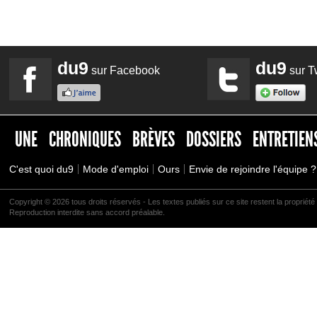
du9
du9
sur Facebook
sur Tw
UNE
CHRONIQUES
BRÈVES
DOSSIERS
ENTRETIEN
C'est quoi du9
Mode d'emploi
Ours
Envie de rejoindre l'équipe ?
Copyright © 2026 tous droits réservés - Les textes publiés sur ce site restent la propriété 
Reproduction interdite sans accord préalable.