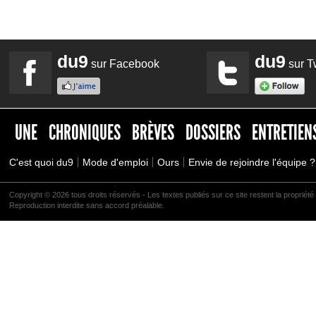
du9
du9
sur Facebook
sur Tw
UNE
CHRONIQUES
BRÈVES
DOSSIERS
ENTRETIEN
C'est quoi du9
Mode d'emploi
Ours
Envie de rejoindre l'équipe ?
Copyright © 2026 tous droits réservés - Les textes publiés sur ce site restent la propriété 
Reproduction interdite sans accord préalable.