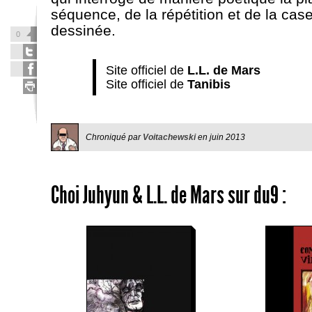
séquence, de la répétition et de la cas
dessinée.
0
Site officiel de
L.L. de Mars
Site officiel de
Tanibis
Chroniqué par
Voitachewski
en
juin 2013
Choi Juhyun
&
L.L. de Mars
sur du9 :