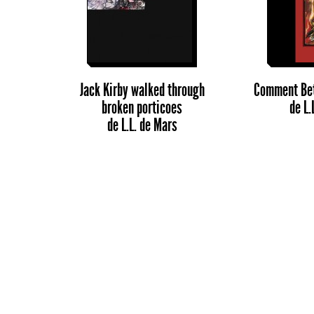
Jack Kirby walked through
Comment Bet
broken porticoes
de
L.
de
L.L. de Mars