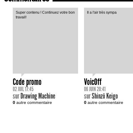
Super contenu ! Continuez votre bon
Il a l'air très sympa
travail!
Code promo
VoicOff
02 JUIL 17:45
06 JUIN 20:41
sur
Drawing Machine
sur
Shinzô Keigo
0
autre commentaire
0
autre commentaire