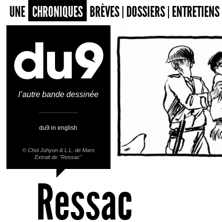
UNE
CHRONIQUES
BRÈVES
DOSSIERS
ENTRETIENS
l’autre bande dessinée
du9 in english
©
Choi Juhyun
&
L.L. de Mars
Extrait de "Ressac"
Ressac