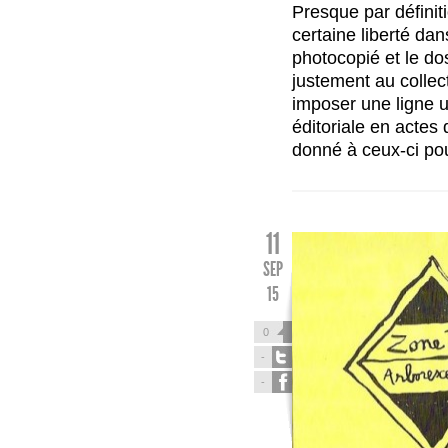
Presque par définiti
certaine liberté dan
photocopié et le do
justement au collect
imposer une ligne un
éditoriale en actes 
donné à ceux-ci pou
11
SEP
15
0
-
-