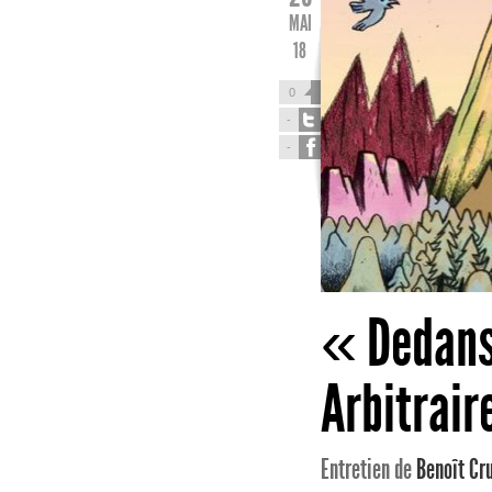
MAI
18
0
-
-
« Dedans 
Arbitrair
Entretien de
Benoît Cru