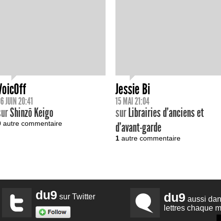
VoicOff
Jessie Bi
6 JUIN 20:41
15 MAI 21:04
sur
Shinzô Keigo
sur
Librairies d’anciens et
0
autre commentaire
d’avant-garde
1
autre commentaire
du9
du9
sur Twitter
aussi dan
lettres chaque m