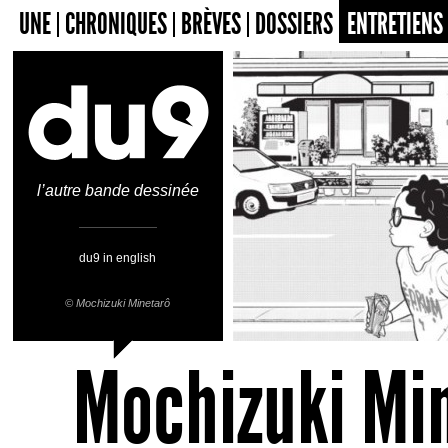
UNE
CHRONIQUES
BRÈVES
DOSSIERS
ENTRETIENS
l’autre bande dessinée
du9 in english
©
Mochizuki Minetarô
Mochizuki Mi