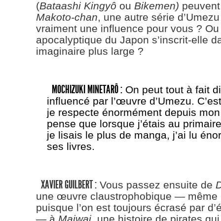
(
Bataashi Kingyô
ou
Bikemen)
peuvent 
Makoto-chan
, une autre série d’Umezu
vraiment une influence pour vous ? Ou 
apocalyptique du Japon s’inscrit-elle d
imaginaire plus large ?
MOCHIZUKI MINETARÔ :
On peut tout à fait d
influencé par l’œuvre d’Umezu. C’es
je respecte énormément depuis mon
pense que lorsque j’étais au primair
je lisais le plus de manga, j’ai lu é
ses livres.
XAVIER GUILBERT :
Vous passez ensuite de
une œuvre claustrophobique — même e
puisque l’on est toujours écrasé par d
— à
Maiwai
, une histoire de pirates qu