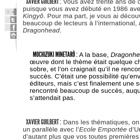
XAVIER GUILBERT :
Vous avez trente ans de c
puisque vous avez débuté en 1986 av
0
Kingyô
. Pour ma part, je vous ai déco
beaucoup de lecteurs à l’international,
Dragonhead
.
MOCHIZUKI MINETARÔ :
A la base,
Dragonhe
œuvre dont le thème était quelque c
sobre, et l’on craignait qu’il ne renc
succès. C’était une possibilité qu’en
éditeurs, mais c’est finalement une s
rencontré beaucoup de succès, auqu
s’attendait pas.
XAVIER GUILBERT :
Dans les thématiques, on p
un parallèle avec l’
Ecole Emportée
d’U
d’autant plus que vos toutes premières