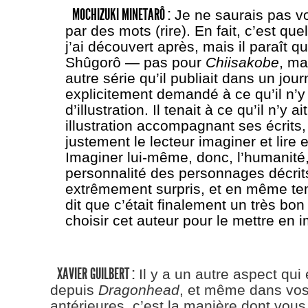
MOCHIZUKI MINETARÔ :
Je ne saurais pas vo
par des mots (rire). En fait, c’est q
j’ai découvert après, mais il paraît
Shûgorô — pas pour
Chiisakobe
, ma
autre série qu’il publiait dans un jou
explicitement demandé à ce qu’il n’y 
d’illustration. Il tenait à ce qu’il n’y a
illustration accompagnant ses écrits,
justement le lecteur imaginer et lire e
Imaginer lui-même, donc, l’humanité,
personnalité des personnages décrits
extrêmement surpris, et en même te
dit que c’était finalement un très bo
choisir cet auteur pour le mettre en 
XAVIER GUILBERT :
Il y a un autre aspect qui
depuis
Dragonhead
, et même dans vo
antérieures, c’est la manière dont vous 