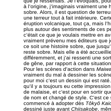
que je ressentais. Je l’évoquais, pou
à l’origine, j’imaginais vraiment une h
sobre. Alors, il est question de terreu
une terreur tout à fait intérieure. Cert
éruption volcanique, tout ça, mais l’h
plus autour des sentiments de ces 
c’était ce que je voulais mettre en ava
vraiment prévenu mes éditeurs que j
ce soit une histoire sobre, que jusqu’à
reste sobre. Mais elle a été accueilli
différemment, et j’ai ressenti une so
de gêne, par rapport à cette situation
Pour les scènes d’action dans
Maiwa
vraiment du mal à dessiner les scène
pour moi c’est un dessin qui est raté.
qu’il y a toujours eu cette impressio
de malaise, et c’est pour en sortir qu
de nom et changé de style. C’est ce s
commencé à adopter dès
Tôkyô Kai
dessiné juste avant
Chiisakobe
, mêm