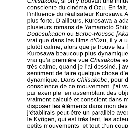
Chiisakobe
, si on y trouvait une infl
consciente du cinéma d’Ozu. En fait, 
l’influence du réalisateur Kurosawa A
plus forte. D’ailleurs, Kurosawa a a
plusieurs romans de Yamamoto Shûgo
Dodesukaden
ou
Barbe-Rousse [Aka
vrai que dans les films d’Ozu, il y a
plutôt calme, alors que je trouve les 
Kurosawa beaucoup plus dynamiques.
vrai qu’à première vue
Chiisakobe
es
très calme, quand je l’ai dessiné, j’av
sentiment de faire quelque chose d
dynamique. Dans
Chiisakobe
, pour 
conscience de ce mouvement, j’ai vr
par exemple, en assemblant des obje
vraiment calculé et conscient dans 
disposer les éléments dans mon dessi
j’établirais peut-être un parallèle ave
le Kyôgen, qui est très lent, les acteu
petits mouvements, et tout d’un coup 