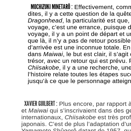
MOCHIZUKI MINETARÔ :
Effectivement, comm
dites, il y a cette question de la quê
Dragonhead
, la particularité est que,
voyage, c’est une errance, puisque 
voyage, il y a un point de départ et u
que là, il n’y a pas de retour possible,
d’arrivée est une inconnue totale. E
dans
Maiwai
, le but est clair, il s’agi
trésor, avec un retour qui est prévu.
Chiisakobe
, il y a une recherche, une
l’histoire relate toutes les étapes su
jusqu’à ce que le personnage atteign
XAVIER GUILBERT :
Plus encore, par rapport 
et
Maiwai
qui s’inscrivaient dans des g
internationaux,
Chiisakobe
est très pr
japonais. C’est de plus l’adaptation d’
Yamamoto Shûgorô datant de 1957, qu