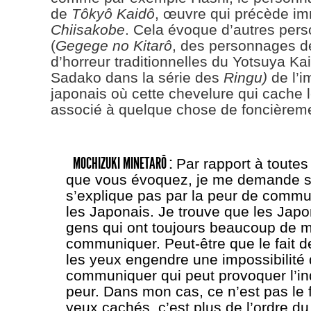
de
Tôkyô Kaidô
, œuvre qui précède i
Chiisakobe
. Cela évoque d’autres per
(
Gegege no Kitarô
, des personnages de
d’horreur traditionnelles du Yotsuya Ka
Sadako dans la série des
Ringu)
de l’i
japonais où cette chevelure qui cache l
associé à quelque chose de foncièreme
MOCHIZUKI MINETARÔ :
Par rapport à toutes
que vous évoquez, je me demande si
s’explique pas par la peur de commu
les Japonais. Je trouve que les Japo
gens qui ont toujours beaucoup de m
communiquer. Peut-être que le fait d
les yeux engendre une impossibilité
communiquer qui peut provoquer l’inq
peur. Dans mon cas, ce n’est pas le fa
yeux cachés, c’est plus de l’ordre d