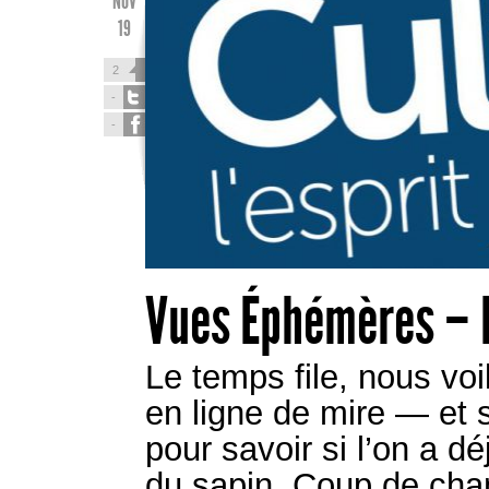
NOV
19
2
-
-
Vues Éphémères –
Le temps file, nous vo
en ligne de mire — et 
pour savoir si l’on a d
du sapin. Coup de ch