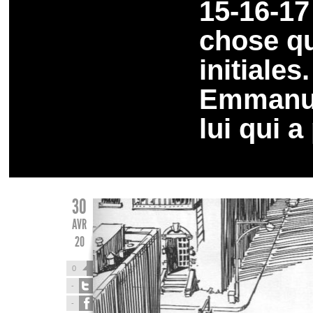
15-16-17 
chose qu
initiale
Emmanue
lui qui a
30
AVR
20
0
-
-