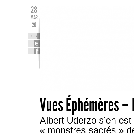
28
MAR
20
1
-
-
Vues Éphémères – 
Albert Uderzo s’en est 
« monstres sacrés » de