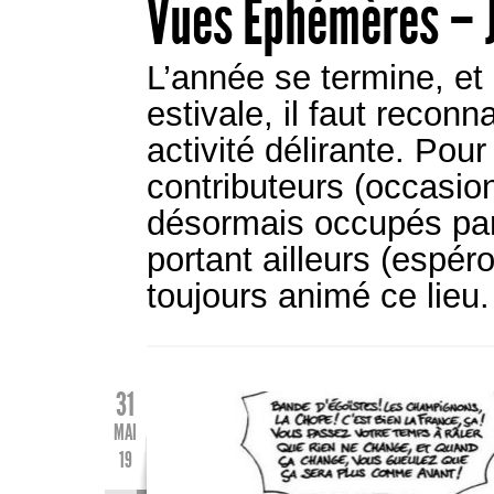
Vues Éphémères – J
L’année se termine, et 
estivale, il faut recon
activité délirante. Pour
contributeurs (occasion
désormais occupés par 
portant ailleurs (espéro
toujours animé ce lieu
31
MAI
19