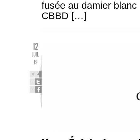
fusée au damier blanc e
CBBD […]
12
JUIL
19
0
-
-