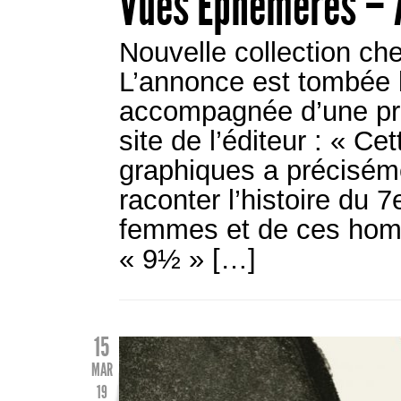
Vues Éphémères – A
Nouvelle collection ch
L’annonce est tombée 
accompagnée d’une pré
site de l’éditeur : « C
graphiques a précisém
raconter l’histoire du 7
femmes et de ces homm
« 9½ » […]
15
MAR
19