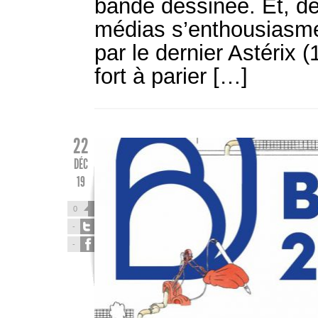
bande dessinée. Et, d
médias s’enthousiasme
par le dernier Astérix (
fort à parier […]
22
DÉC
19
0
-
-