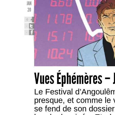
JAN
20
0
-
-
Vues Éphémères – 
Le Festival d’Angoulê
presque, et comme le v
se fend de son dossier