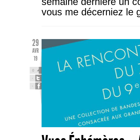
semaine dernière un c
vous me décerniez le g
29
AVR
19
0
-
-