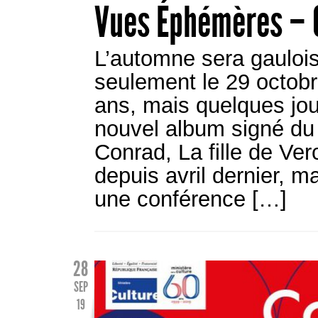
Vues Éphémères – 
L’automne sera gaulois
seulement le 29 octobr
ans, mais quelques jour
nouvel album signé du 
Conrad, La fille de Verc
depuis avril dernier, m
une conférence […]
28
SEP
19