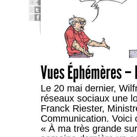
0
-
-
Vues Éphémères – 
Le 20 mai dernier, Wilf
réseaux sociaux une l
Franck Riester, Ministr
Communication. Voici c
« À ma très grande sur