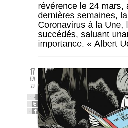
révérence le 24 mars, 
dernières semaines, la
Coronavirus à la Une,
succédés, saluant una
importance. « Albert U
17
FÉV
20
2
-
-