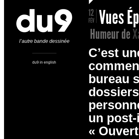
Vues Ép
12
FÉV
Humeur de
X
l’autre bande dessinée
C’est un
commenta
du9 in english
bureau s
dossiers,
personne
un post-i
« Ouvert