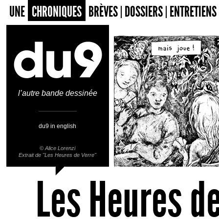
UNE
CHRONIQUES
BRÈVES
DOSSIERS
ENTRETIENS
l’autre bande dessinée
du9 in english
©
Alice Lorenzi
Extrait de "Les Heures de Verre"
Les Heures de