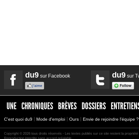
du9
du9
sur Facebook
sur Tw
UNE
CHRONIQUES
BRÈVES
DOSSIERS
ENTRETIEN
C'est quoi du9
Mode d'emploi
Ours
Envie de rejoindre l'équipe ?
Copyright © 2026 tous droits réservés - Les textes publiés sur ce site restent la propriété 
Reproduction interdite sans accord préalable.