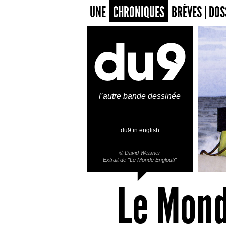
UNE
CHRONIQUES
BRÈVES
DOS
l’autre bande dessinée
du9 in english
©
David Weisner
Extrait de "Le Monde Englouti"
Le Mond