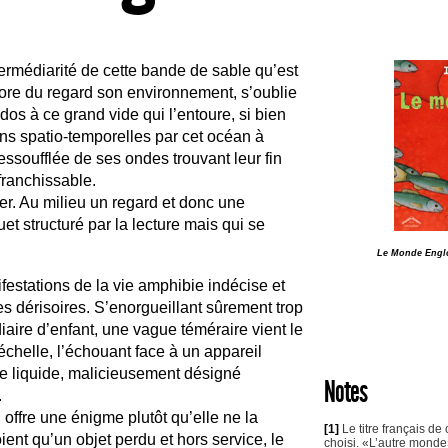
ermédiarité de cette bande de sable qu’est
lore du regard son environnement, s’oublie
 dos à ce grand vide qui l’entoure, si bien
ns spatio-temporelles par cet océan à
essoufflée de ses ondes trouvant leur fin
franchissable.
mer. Au milieu un regard et donc une
 structuré par la lecture mais qui se
Le Monde Engl
ifestations de la vie amphibie indécise et
s dérisoires. S’enorgueillant sûrement trop
iaire d’enfant, une vague téméraire vient le
échelle, l’échouant face à un appareil
ve liquide, malicieusement désigné
Notes
.
 offre une énigme plutôt qu’elle ne la
[1]
Le titre français de
oient qu’un objet perdu et hors service, le
choisi. «L’autre mond