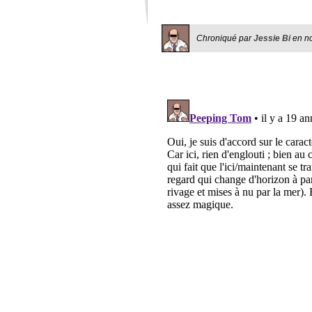
Chroniqué par
Jessie Bi
en
n