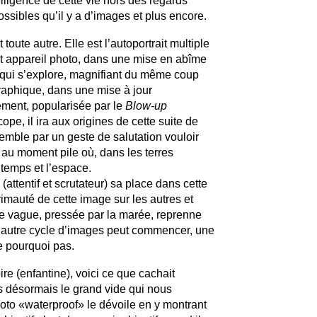
elligence de cette vie hors des regards
possibles qu’il y a d’images et plus encore.
oute autre. Elle est l’autoportrait multiple
et appareil photo, dans une mise en abîme
ps qui s’explore, magnifiant du même coup
graphique, dans une mise à jour
ement, popularisée par le
Blow-up
pe, il ira aux origines de cette suite de
semble par un geste de salutation vouloir
au moment pile où, dans les terres
e temps et l’espace.
attentif et scrutateur) sa place dans cette
imauté de cette image sur les autres et
ne vague, pressée par la marée, reprenne
 un autre cycle d’images peut commencer, une
re pourquoi pas.
re (enfantine), voici ce que cachait
us désormais le grand vide qui nous
oto «waterproof» le dévoile en y montrant