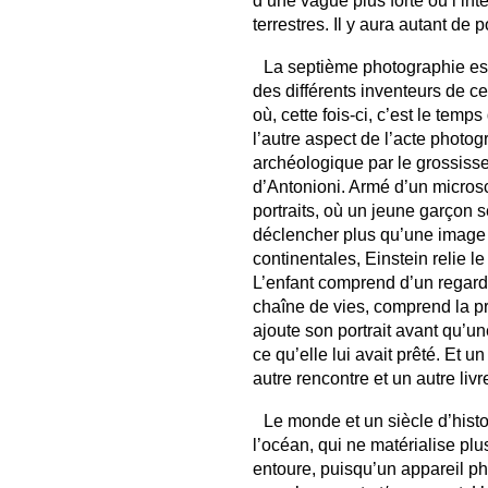
d’une vague plus forte ou l’int
terrestres. Il y aura autant de 
La septième photographie est t
des différents inventeurs de c
où, cette fois-ci, c’est le tem
l’autre aspect de l’acte photo
archéologique par le grossiss
d’Antonioni. Armé d’un microsco
portraits, où un jeune garçon 
déclencher plus qu’une image 
continentales, Einstein relie l
L’enfant comprend d’un regard (
chaîne de vies, comprend la pr
ajoute son portrait avant qu’u
ce qu’elle lui avait prêté. Et
autre rencontre et un autre liv
Le monde et un siècle d’histoi
l’océan, qui ne matérialise pl
entoure, puisqu’un appareil ph