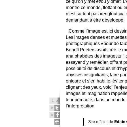
ce qu’on y met et/ou y omet. L’
montre ce monde, flottant ou en
n’est surtout pas «englouti»
m
[
1
]
demandant à être développé.
Comme l’image est ici dessiné
Les images denses et muettes
photographiques «pour de faux»,
Benoît Peeters avait créé le 
analphabètes des images
; 
[
3
]
essayer d’y remédier, offrant p
possibilité de discours et d’hyp
abysses insignifiants, faire pa
entoure et s’en habille, éviter
clignant des yeux, voici l’enje
images et imagination rappelle
leur primauté, dans un monde s
1
l’interprétation.
0
0
Site officiel de
Editio