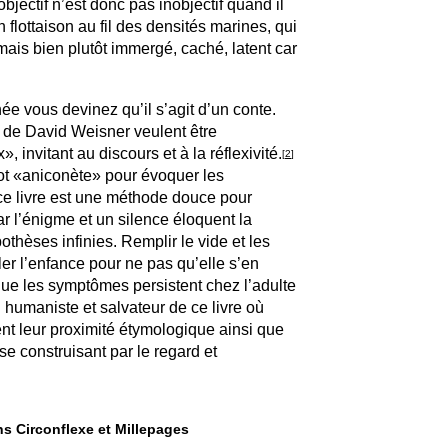
objectif n’est donc pas inobjectif quand il
 flottaison au fil des densités marines, qui
ais bien plutôt immergé, caché, latent car
e vous devinez qu’il s’agit d’un conte.
 de David Weisner veulent être
 invitant au discours et à la réflexivité.
[
2
]
mot «aniconète» pour évoquer les
ce livre est une méthode douce pour
ar l’énigme et un silence éloquent la
othèses infinies. Remplir le vide et les
rler l’enfance pour ne pas qu’elle s’en
 que les symptômes persistent chez l’adulte
u humaniste et salvateur de ce livre où
nt leur proximité étymologique ainsi que
e construisant par le regard et
ns Circonflexe et Millepages