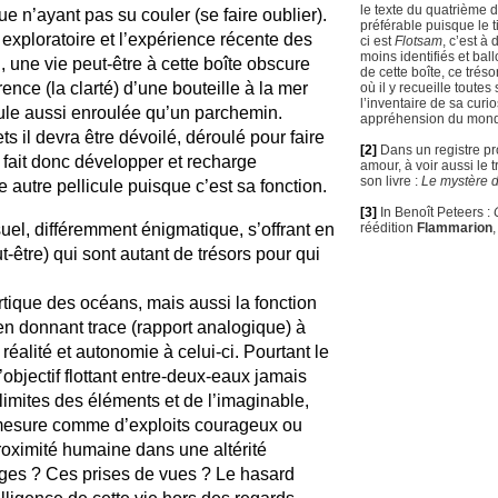
le texte du quatrième 
e n’ayant pas su couler (se faire oublier).
préférable puisque le ti
 exploratoire et l’expérience récente des
ci est
Flotsam
, c’est à 
moins identifiés et bal
une vie peut-être à cette boîte obscure
de cette boîte, ce trés
nce (la clarté) d’une bouteille à la mer
où il y recueille toutes
l’inventaire de sa curi
cule aussi enroulée qu’un parchemin.
appréhension du mon
 il devra être dévoilé, déroulé pour faire
[2]
Dans un registre pro
la fait donc développer et recharge
amour, à voir aussi le 
son livre :
Le mystère 
 autre pellicule puisque c’est sa fonction.
[3]
In Benoît Peteers :
el, différemment énigmatique, s’offrant en
réédition
Flammarion
-être) qui sont autant de trésors pour qui
ertique des océans, mais aussi la fonction
en donnant trace (rapport analogique) à
réalité et autonomie à celui-ci. Pourtant le
’objectif flottant entre-deux-eaux jamais
x limites des éléments et de l’imaginable,
mesure comme d’exploits courageux ou
oximité humaine dans une altérité
ages ? Ces prises de vues ? Le hasard