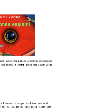
outi
, publié chez
Editions Circonflexe et Millepages
Titre original :
Flotsam
, publié chez
Clarion Books
 ce livre est donc particulièrement mal
e» ou «un autre monde» pour reprendre