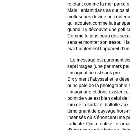
rejetant comme la mer parce qu
Mais l’enfant dans sa curiosité
mollusques devine un contenu, 
qui acquiert comme la transpare
quand il y découvre une pelli
Comme le plus beau des secrets
sens et montrer son trésor. Il 
machinalement l’appareil d’une
Le message est purement visu
sept images (une par mers peut
l’imagination est sans prix.
Six y nient l’abyssal et le dés
principale de la photographie 
l’imaginaire et donc existence, 
point de vue est bien celui de l
loin de la surface, ballotté au
témoignant de paysage hors-
insensés où s’énoncent une pr
radicale. Qui a réalisé ces im