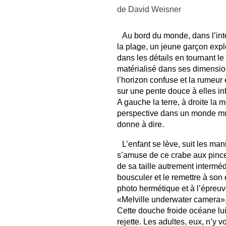
de
David Weisner
Au bord du monde, dans l’int
la plage, un jeune garçon exp
dans les détails en tournant le
matérialisé dans ses dimensio
l’horizon confuse et la rumeur 
sur une pente douce à elles in
A gauche la terre, à droite la 
perspective dans un monde muet
donne à dire.
L’enfant se lève, suit les man
s’amuse de ce crabe aux pince
de sa taille autrement interméd
bousculer et le remettre à son 
photo hermétique et à l’épreu
«Melville underwater camera»
Cette douche froide océane lui
rejette. Les adultes, eux, n’y v