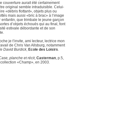
de couverture aurait été certainement
tre original semble intraduisible. Celui-
dire «débris flottant», objets plus ou
lottés mais aussi «bric à brac» à l’image
or enfantin, que trimbale le jeune garçon
 sortes d’objets échoués qui au final, font
osité estivale débordante et de son
de.
che je t’invite, ami lecteur, lectrice mon
travail de Chris Van Allsburg, notamment
de David Burdick
,
Ecole des Loisirs
.
Case, planche et récit
,
Casterman
, p.5,
, collection «Champ», en 2003.