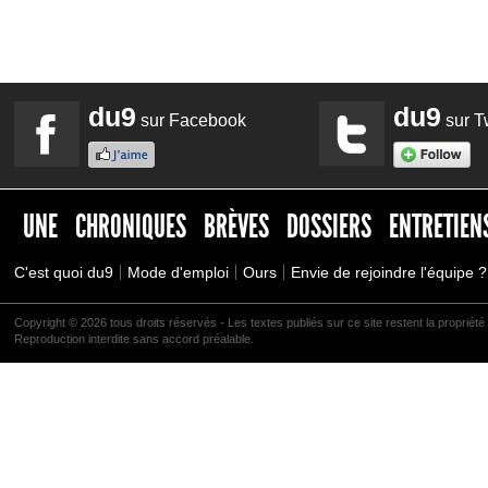
du9
du9
sur Facebook
sur Tw
UNE
CHRONIQUES
BRÈVES
DOSSIERS
ENTRETIEN
C'est quoi du9
Mode d'emploi
Ours
Envie de rejoindre l'équipe ?
Copyright © 2026 tous droits réservés - Les textes publiés sur ce site restent la propriété 
Reproduction interdite sans accord préalable.