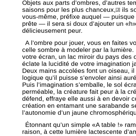
Objets aux parts d’ombres, d’autres te
saisons pour les plus chanceux,
ils s
[
3
]
vous-même, préfixe auquel — puisque l
prête — il sera si doux d’ajouter un «h»
délicieusement peur.
A l’ombre pour jouer, vous en faites vo
celle sombre à modeler par la lumière.
votre écran, un lac miroir du pays des
éclate la lucidité de votre imagination j
Deux mains accolées font un oiseau, il
logique qu’il puisse s’envoler ainsi aur
Puis l’imagination s’emballe, le sol écr
perméable, la créature fait peur à la cré
défend, effraye elle aussi à en devoir 
création en entamant une sarabande s
l’autonomie d’un jaune chromosphériq
Étonnant qu’un simple «A table !» ram
raison, à cette lumière lactescente d’