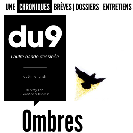
UNE
CHRONIQUES
BRÈVES
DOSSIERS
ENTRETIENS
l’autre bande dessinée
du9 in english
©
Suzy Lee
Extrait de "Ombres"
Ombres