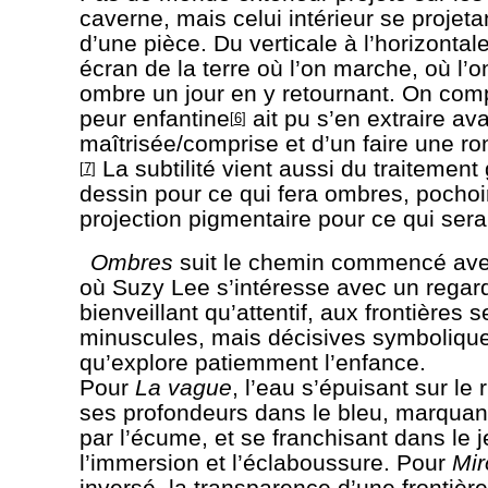
caverne, mais celui intérieur se projetan
d’une pièce. Du verticale à l’horizontale
écran de la terre où l’on marche, où l’
ombre un jour en y retournant. On com
peur enfantine
ait pu s’en extraire ava
[
6
]
maîtrisée/comprise et d’un faire une r
La subtilité vient aussi du traitement
[
7
]
dessin pour ce qui fera ombres, pochoi
projection pigmentaire pour ce qui ser
Ombres
suit le chemin commencé av
où Suzy Lee s’intéresse avec un regar
bienveillant qu’attentif, aux frontières 
minuscules, mais décisives symboliqu
qu’explore patiemment l’enfance.
Pour
La vague
, l’eau s’épuisant sur le
ses profondeurs dans le bleu, marquant
par l’écume, et se franchisant dans le j
l’immersion et l’éclaboussure. Pour
Mir
inversé, la transparence d’une frontièr