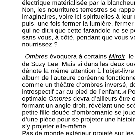
électrique matérialisée par la blancheu
Non, les nourritures terrestres se rappe
imaginaires, voire ici spirituelles à leur
puis, une fois fermer la lumière, fermer
qui ne dit
que cette farandole ne se p
[
4
]
sans vous, à côté, pendant que vous v
nourrissez ?
Ombres
évoquera à certains
Miroir
, l
de Suzy Lee. Mais si dans les deux ouv
dénote la même attention à l’objet-livre
album de l’auteure coréenne fonctionne
comme un théâtre d’ombres inversé, do
introspectif car au pied de l’enfant.
Po
[
5
]
optimale
Ombres
devra d’ailleurs être 
formant un angle droit, révélant une s
petite fille douée d’ombromanie se joue
d’une pièce pour se projeter une histoire
s’y projeter elle-même.
Pas de monde extérieur projeté sur les