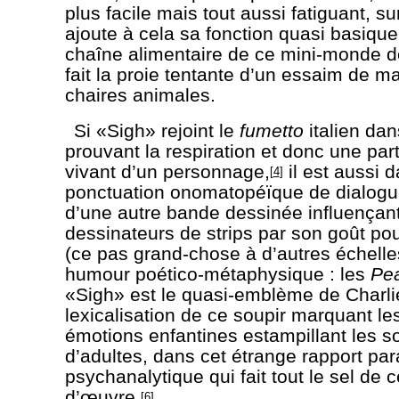
plus facile mais tout aussi fatiguant, sur
ajoute à cela sa fonction quasi basique
chaîne alimentaire de ce mini-monde d
fait la proie tentante d’un essaim de 
chaires animales.
Si «Sigh» rejoint le
fumetto
italien dan
prouvant la respiration et donc une part
vivant d’un personnage,
il est aussi 
[
4
]
ponctuation onomatopéïque de dialogue
d’une autre bande dessinée influençant
dessinateurs de strips par son goût po
(ce pas grand-chose à d’autres échelle
humour poético-métaphysique : les
Pe
«Sigh» est le quasi-emblème de Charli
lexicalisation de ce soupir marquant l
émotions enfantines estampillant les s
d’adultes, dans cet étrange rapport par
psychanalytique qui fait tout le sel de 
d’œuvre.
[
6
]