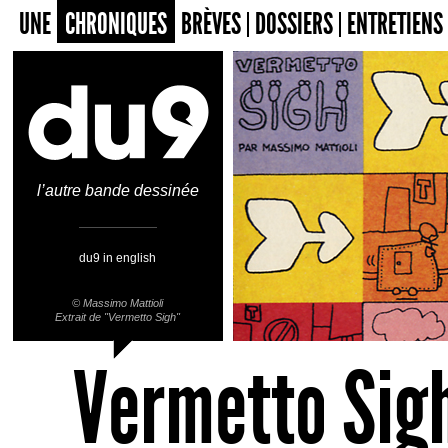
UNE
CHRONIQUES
BRÈVES
DOSSIERS
ENTRETIENS
l’autre bande dessinée
du9 in english
©
Massimo Mattioli
Extrait de "Vermetto Sigh"
Vermetto Sig