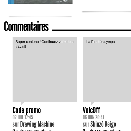
Commentaires
Super contenu ! Continuez votre bon
Il a l'air très sympa
travail!
Code promo
VoicOff
02 JUIL 17:45
06 JUIN 20:41
sur
Drawing Machine
sur
Shinzô Keigo
0
autre commentaire
0
autre commentaire