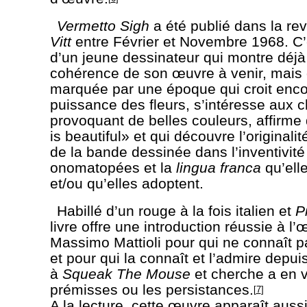
Vermetto Sigh
a été publié dans la rev
Vitt
entre Février et Novembre 1968. C’
d’un jeune dessinateur qui montre déjà 
cohérence de son œuvre à venir, mais 
marquée par une époque qui croit enco
puissance des fleurs, s’intéresse aux
provoquant de belles couleurs, affirme
is beautiful» et qui découvre l’originalit
de la bande dessinée dans l’inventivité
onomatopées et la
lingua franca
qu’ell
et/ou qu’elles adoptent.
Habillé d’un rouge à la fois italien et
P
livre offre une introduction réussie à l
Massimo Mattioli pour qui ne connaît 
et pour qui la connaît et l’admire depui
à
Squeak The Mouse
et cherche a en v
prémisses ou les persistances.
[
7
]
A la lecture, cette œuvre apparaît aus