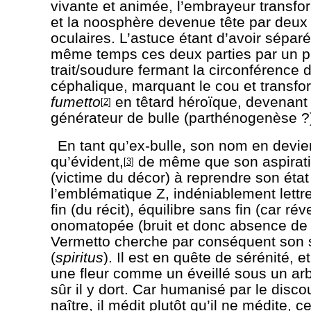
vivante et animée, l’embrayeur transfor
et la noosphère devenue tête par deu
oculaires. L’astuce étant d’avoir séparé 
même temps ces deux parties par un pe
trait/soudure fermant la circonférence
céphalique, marquant le cou et transfo
fumetto
en têtard héroïque, devenant
[
2
]
générateur de bulle (parthénogenèse ?
En tant qu’ex-bulle, son nom en devie
qu’évident,
de même que son aspiratio
[
3
]
(victime du décor) à reprendre son état
l’emblématique Z, indéniablement lettre
fin (du récit), équilibre sans fin (car rév
onomatopée (bruit et donc absence de
Vermetto cherche par conséquent son 
(
spiritus
). Il est en quête de sérénité, e
une fleur comme un éveillé sous un arb
sûr il y dort. Car humanisé par le discour
naître, il médit plutôt qu’il ne médite, c