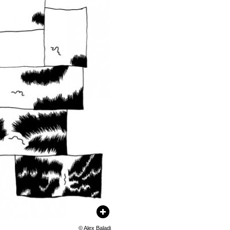
©
Alex Baladi