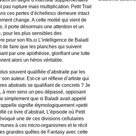
t pas rupture mais multiplication. Petit Trait
ns ces pertes d’échelles
demeure intact
[
5
]
ment change. A cette moitié qui vient de
, il porte désormais une attention et un
, pour les plus sensibles des
re pour son fils.
L’intelligence de Baladi
[
6
]
t de faire que les planches qui suivent
nt par une apothéose, glorifiant une lutte
vient alors un héros véritable.
lus souvent qualifiée d’abstraite par les
son auteur. Est-ce un réflexe d’artiste qui
res abstraits se qualifiant de concrets ? Je
t, à mon sens un peu dépassé, opposant
rai simplement que si Baladi avait appelé
e rappelle signifie étymologiquement «petit
ié ce livre d’abstrait. L’épisode où Petit
 évoqué une de ces divisions cellulaires
munes à ces micro-organismes et le récit
des grandes quêtes de Fantasy avec cette