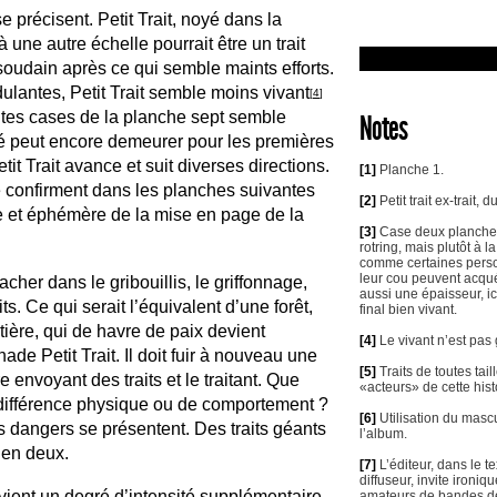
e précisent. Petit Trait, noyé dans la
à une autre échelle pourrait être un trait
 soudain après ce qui semble maints efforts.
dulantes, Petit Trait semble moins vivant
[
4
]
ntes cases de la planche sept semble
Notes
uïté peut encore demeurer pour les premières
etit Trait avance et suit diverses directions.
[1]
Planche 1.
se confirment dans les planches suivantes
[2]
Petit trait ex-trait, 
 et éphémère de la mise en page de la
[3]
Case deux planche d
rotring, mais plutôt à l
comme certaines pers
leur cou peuvent acquér
acher dans le gribouillis, le griffonnage,
aussi une épaisseur, ici
its. Ce qui serait l’équivalent d’une forêt,
final bien vivant.
tière, qui de havre de paix devient
[4]
Le vivant n’est pas
de Petit Trait. Il doit fuir à nouveau une
[5]
Traits de toutes tai
re envoyant des traits et le traitant. Que
«acteurs» de cette histo
 différence physique ou de comportement ?
[6]
Utilisation du mascu
s dangers se présentent. Des traits géants
l’album.
e en deux.
[7]
L’éditeur, dans le te
diffuseur, invite ironiq
devient un degré d’intensité supplémentaire
amateurs de bandes de