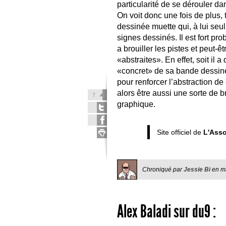
particularité de se dérouler 
On voit donc une fois de plus,
dessinée muette qui, à lui seul
signes dessinés. Il est fort pr
a brouiller les pistes et peut-
«abstraites». En effet, soit il 
«concret» de sa bande dessinée 
pour renforcer l’abstraction de
alors être aussi une sorte de bri
7
graphique.
Site officiel de
L'Asso
Chroniqué par
Jessie Bi
en
m
Alex Baladi
sur du9 :