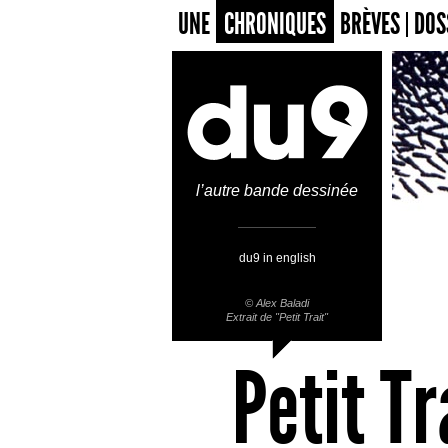
UNE
CHRONIQUES
BRÈVES
DOS
l’autre bande dessinée
du9 in english
©
Alex Baladi
Extrait de "Petit Trait"
Petit Tr