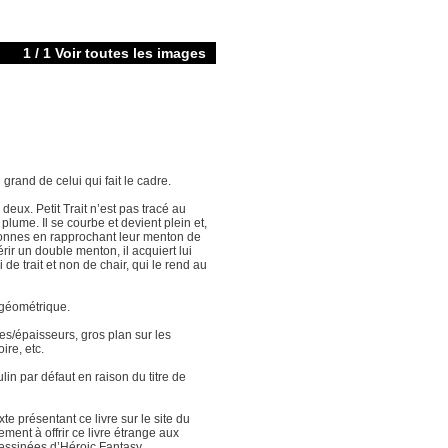
1 / 1 Voir toutes les images
du grand de celui qui fait le cadre.
eux. Petit Trait n’est pas tracé au
a plume. Il se courbe et devient plein et,
onnes en rapprochant leur menton de
ir un double menton, il acquiert lui
 de trait et non de chair, qui le rend au
 géométrique.
lles/épaisseurs, gros plan sur les
ire, etc.
lin par défaut en raison du titre de
xte présentant ce livre sur le site du
uement à offrir ce livre étrange aux
ssinées d’Héroic Fantasy.