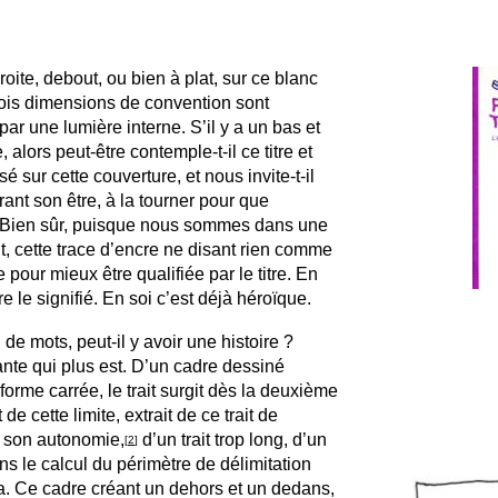
 droite, debout, ou bien à plat, sur ce blanc
rois dimensions de convention sont
par une lumière interne. S’il y a un bas et
lors peut-être contemple-t-il ce titre et
sur cette couverture, et nous invite-t-il
ant son être, à la tourner pour que
r. Bien sûr, puisque nous sommes dans une
t, cette trace d’encre ne disant rien comme
 pour mieux être qualifiée par le titre. En
re le signifié. En soi c’est déjà héroïque.
de mots, peut-il y avoir une histoire ?
nte qui plus est. D’un cadre dessiné
orme carrée, le trait surgit dès la deuxième
 cette limite, extrait de ce trait de
si son autonomie,
d’un trait trop long, d’un
[
2
]
 le calcul du périmètre de délimitation
a. Ce cadre créant un dehors et un dedans,