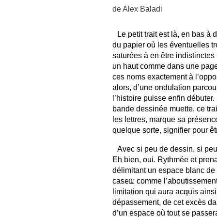
de
Alex Baladi
Le petit trait est là, en bas à
du papier où les éventuelles t
saturées à en être indistinctes 
un haut comme dans une page, a
ces noms exactement à l’opposé 
alors, d’une ondulation parcour
l’histoire puisse enfin débute
bande dessinée muette, ce trai
les lettres, marque sa présence
quelque sorte, signifier pour êt
Avec si peu de dessin, si peu 
Eh bien, oui. Rythmée et prena
délimitant un espace blanc de f
case
comme l’aboutissement de
[
1
]
limitation qui aura acquis ain
dépassement, de cet excès dans
d’un espace où tout se passer