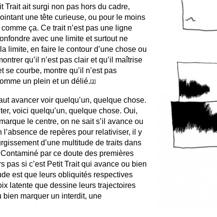
it Trait ait surgi non pas hors du cadre,
ointant une tête curieuse, ou pour le moins
comme ça. Ce trait n’est pas une ligne
e confondre avec une limite et surtout ne
a limite, en faire le contour d’une chose ou
ntrer qu’il n’est pas clair et qu’il maîtrise
et se courbe, montre qu’il n’est pas
comme un plein et un délié.
[
3
]
l faut avancer voir quelqu’un, quelque chose.
giter, voici quelqu’un, quelque chose. Oui,
 marque le centre, on ne sait s’il avance ou
 l’absence de repères pour relativiser, il y
urgissement d’une multitude de traits dans
. Contaminé par ce doute des premières
 pas si c’est Petit Trait qui avance ou bien
tude est que leurs obliquités respectives
ix latente que dessine leurs trajectoires
 bien marquer un interdit, une