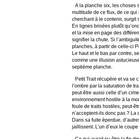
A la planche six, les choses s
multitude de ce flux, de ce qui 
cherchant à le contenir, surgit
En lignes brisées plutôt qu’on
et la mise en page des différe
signifier la chute. Si l’ambig
planches, à partir de celle-ci P
Le haut et le bas par contre, 
comme une illusion astucieuse
septième planche.
Petit Trait récupère et va se c
l’ombre par la saturation de tra
peut-être aussi celle d’un cime
environnement hostile à la mona
foule de traits hostiles, peut-êt
n’acceptent-ils donc pas ? La
Dans sa fuite éperdue, d’autre
jaillissent. L’un d’eux le coup
Ce qui aurait pu être la fin 