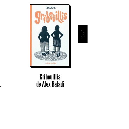
Encore un 
Gribouillis
de
Alex B
,
de
Alex Baladi