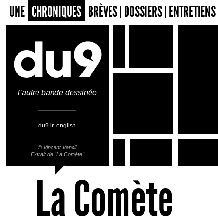
UNE
CHRONIQUES
BRÈVES
DOSSIERS
ENTRETIENS
l’autre bande dessinée
du9 in english
©
Vincent Vanoli
Extrait de "La Comète"
La Comète