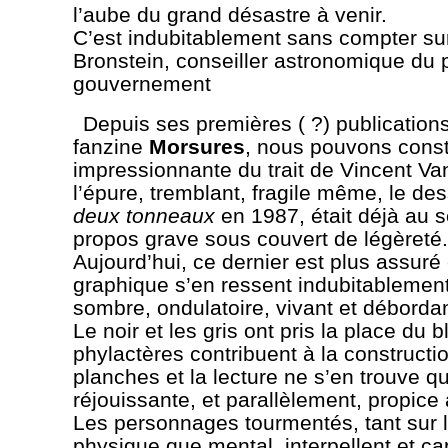
l’aube du grand désastre à venir.
C’est indubitablement sans compter sur
Bronstein, conseiller astronomique du 
gouvernement
Depuis ses premières ( ?) publication
fanzine
Morsures
, nous pouvons consta
impressionnante du trait de Vincent Van
l’épure, tremblant, fragile même, le des
deux tonneaux
en 1987, était déjà au s
propos grave sous couvert de légèreté.
Aujourd’hui, ce dernier est plus assuré e
graphique s’en ressent indubitablement,
sombre, ondulatoire, vivant et déborda
Le noir et les gris ont pris la place du b
phylactères contribuent à la constructi
planches et la lecture ne s’en trouve q
réjouissante, et parallèlement, propice à
Les personnages tourmentés, tant sur l
physique que mental, interpellent et ca