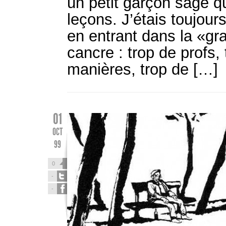
un petit garçon sage qu
leçons. J’étais toujour
en entrant dans la «gr
cancre : trop de profs,
manières, trop de […]
01
OCT
99
0
-
-