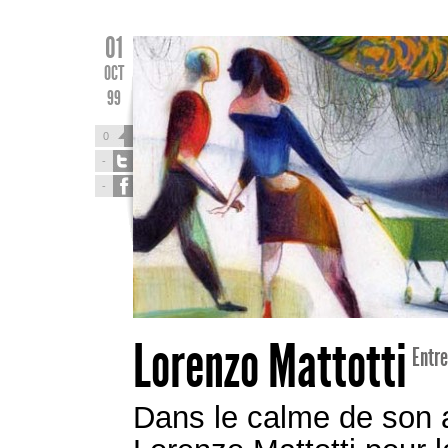
01
OCT
99
0
-
-
Lorenzo Mattotti
Entre
Dans le calme de son at