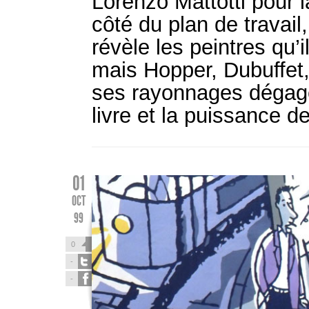
Lorenzo Mattotti pour l
côté du plan de travai
révèle les peintres qu’
mais Hopper, Dubuffet,
ses rayonnages dégage
livre et la puissance d
01
OCT
99
0
-
-