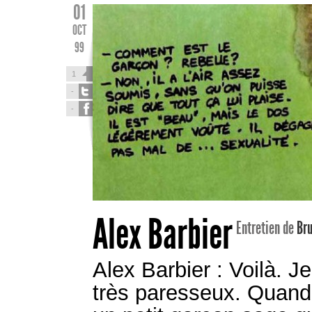
01
OCT
99
1
-
-
Alex Barbier
Entretien de
Bru
Alex Barbier : Voilà. J
très paresseux. Quand j’