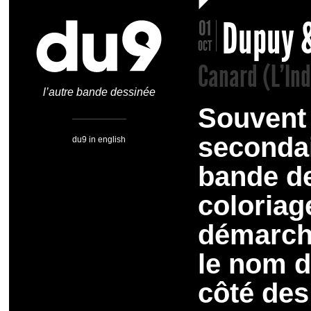
Dupuy 
01
OCT
Canard (L'In
l’autre bande dessinée
Souvent
secondai
du9 in english
bande de
coloriag
démarche
le nom d
côté des