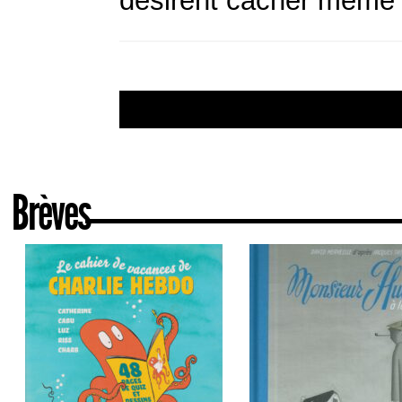
désirent cacher même
Brèves