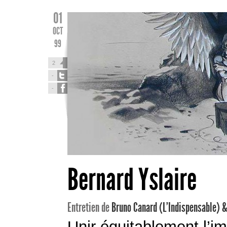
01
OCT
99
2
-
-
Bernard Yslaire
Entretien de
Bruno Canard (L'Indispensable) &
Unir équitablement l’im